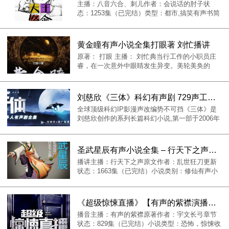
主播：八音六合、刺儿作者：会说话的肘子状
态：1253集（已完结）类型：都市,搞笑有声书简
介：灵气复苏的时代，寂静生活碎掉...
黄金瞳有声小说全集打眼著 刘忙播讲
原著： 打眼 主播： 刘忙典当行工作的小职员庄
睿，在一次意外中眼睛发生异变。美轮美奂的
陶...
刘慈欣《三体》科幻有声剧 729声工厂 央视广播 王明军 青雪 哈哈笑 有声小说合集
全球顶级科幻IP影漫声改编势不可挡《三体》是
刘慈欣创作的系列长篇科幻小说,第一部于2006年
5月起在《科幻世界》杂志上...
圣武星辰有声小说全集 – 行天下之声播讲
播讲主播：行天下之声原文作者：乱世狂刀更新
状态：1663集（已完结）小说类别：修仙有声小
说，搞笑有声书收听方式：百度网盘...
《超级惊悚直播》【有声的紫襟演播】【恐怖悬疑有声小说】【喜马拉雅绝版付费资源】
播音主播：有声的紫襟原著作者：宇文长弓章节
状态：829集（已完结）小说类型：恐怖，惊悚收