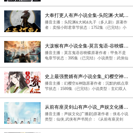
听方式：阿里云盘,在线播放,下载...
大奉打更人有声小说全集-头陀渊-大斌-丸子播讲
播音主播：头陀渊&大斌&丸子（多人剧）原著作
者：卖报小郎君章节状态：1752集（已完结）小
说类型：玄幻,...
大泼猴有声小说全集-莫言鬼语-谷映蝶播讲
播音主播：莫言鬼语谷映蝶原著作者：甲鱼不是
龟章节状态：395集（已完结）小说类型：武侠仙
侠收听方式：百度网盘,阿里云盘，...
史上最强赘婿有声小说全集_幻樱空神隐播讲丨爆笑双播
播音主播：幻樱空&神隐原著作者：沉默的糕点章
节状态：1589集（已完结）小说类型：玄幻双人
播爆笑收听方式：阿里网...
从前有座灵剑山有声小说_声娱文化播讲(共三季广播剧）完结
播音主播：声娱文化(广播剧)原著作者：侠名小说
类型：仙侠,武侠有声书简介：《从前有座灵剑
山》第一季升仙大会公告：灵剑派坚...