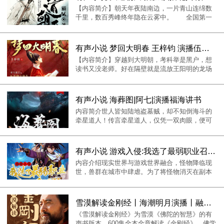
【内容简介】朝天年夜陆南边，一片青山连绵数
千里，数百秀峰终年隐在云雾中。 全国第一
修行年夜派青山宗便在此间，通俗人极难...
有声小说 梦回大明春 王梓钧 演播伍壹剧社
【内容简介】穿越到大明朝，考科举是黑户，想
读书又没老师。好在隔壁就是流放王阳明的龙场
驿，不过还得等几年，那就先抢一个老师...
有声小说 海葬图|阿七|演播福海讲书
内容简介世人皆知陆地盗墓贼，却不知倒海斗的
牵星道人！传言牵星道人，仅凭一双肉眼，便可
观星望斗，牵星定穴，寻找葬身于茫...
有声小说 游戏入侵:我选了最弱职业召唤师|多人精品有声剧|起点爆品
内容介绍现实世界与游戏世界融合，怪物降临现
世，兽群在城市中肆虐。为了将怪物消灭在副本
中，每一个拥有玩家资格的人都要猎杀...
雪漠解读金刚经丨海潮明月演播丨融合佛学、禅宗、心学丨佛陀的智慧 有声版
《雪漠解读金刚经》为雪漠《佛陀的智慧》的有
声书版本，600集全本全章解读《金刚经》。佛学