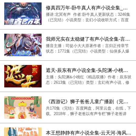
修真四万年-卧牛真人有声小说全集_清辞-沉浮播讲|北冥有声
播讲:北冥有声 作者:卧牛真人更新状态：3246集
（已完结）小说类型：玄幻小说收听方式：百度
网...
我师兄实在太稳健了有声小说全集-言归正传_司徒小大大播讲-爆笑修仙多人有声剧
播音主播：司徒小大大原著作者：言归正传章节
状态：1771集（已完结）小说类型：仙侠多人爆
笑收听方式：百度网盘,阿里网盘自...
遮天-辰东有声小说全集-头陀渊-小桃红播讲|精品双播
主播：头陀渊&小桃红《精品双播》作者：辰东状
态：2613集（已完结）类型：玄幻有声小说，修
仙有声书百度网盘（在线...
《西游记》狮子爸爸儿童广播剧（完结）有声小说
共170集（完结）百度网盘，阿里云盘，在线，下
载。2018年，狮子老爸以有声专栏“狮子老爸讲
《西游记》”为孩子们打开了一...
本王想静静有声小说全集-云天河-海风播讲