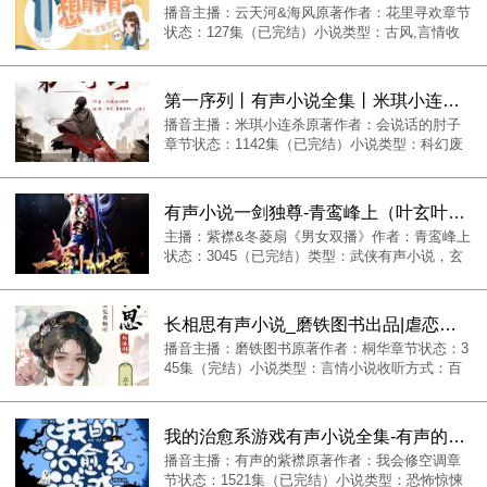
播音主播：云天河&海风原著作者：花里寻欢章节
状态：127集（已完结）小说类型：古风,言情收
听方式：百度云盘，阿里...
第一序列丨有声小说全集丨米琪小连杀丨张震丨沈念如播讲丨精品多人有声剧
播音主播：米琪小连杀原著作者：会说话的肘子
章节状态：1142集（已完结）小说类型：科幻废
土收听方式：百度网盘，阿里网盘，...
有声小说一剑独尊-青鸾峰上（叶玄叶灵 有声的紫襟 男女双播）北剑江湖
主播：紫襟&冬菱扇《男女双播》作者：青鸾峰上
状态：3045（已完结）类型：武侠有声小说，玄
幻有声书一剑独尊有声小...
长相思有声小说_磨铁图书出品|虐恋言情力作 原著：桐华
播音主播：磨铁图书原著作者：桐华章节状态：3
45集（完结）小说类型：言情小说收听方式：百
度网盘,阿里网盘下载在线收听均可...
我的治愈系游戏有声小说全集-有声的紫襟-优雅播讲
播音主播：有声的紫襟原著作者：我会修空调章
节状态：1521集（已完结）小说类型：恐怖惊悚