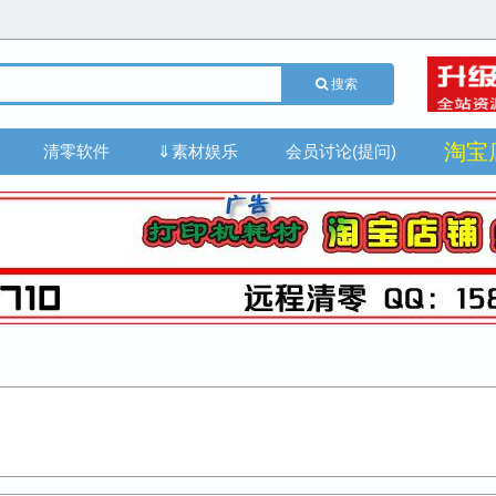
搜索
淘宝
清零软件
⇓素材娱乐
会员讨论(提问)