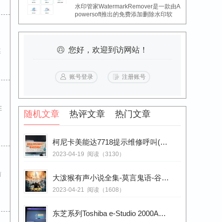
水印管家WatermarkRemover是一款由A
powersoft推出的免费添加删除水印软
件，使用这款完全免费的去水印...
您好，欢迎到访网站！
某
账号登录
注册账号
E
随机文章
热评文章
热门文章
柯尼卡美能达7718提示维修呼叫(m2)故障维修召唤M2处理方法
2023-04-19
阅读（3130）
剪
大泼猴有声小说全集-莫言鬼语-谷映蝶播讲
2023-04-21
阅读（1608）
东芝系列Toshiba e-Studio 2000AC 2010AC 进入维修模式方法