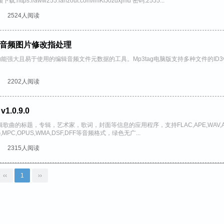
://aww255.lanzout.com/imKlJ0zdxjmd 密码:2555...
2524人阅读
g 音频图片修改指处理
功能强大且易于使用的编辑音频文件元数据的工具。Mp3tag电脑版支持多种文件的ID3
2202人阅读
1.0.9.0
曲的标题，专辑，艺术家，歌词，封面等信息的应用程序，支持FLAC,APE,WAV,
,OGG,MPC,OPUS,WMA,DSF,DFF等音频格式，绿色无广...
2315人阅读
‹‹
1
››