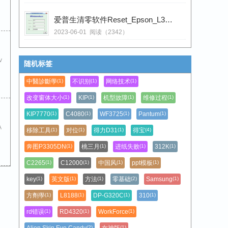
爱普生清零软件Reset_Epson_L3110
2023-06-01
阅读（2342）
v
随机标签
中醫診斷學
不识别
网络技术
(1)
(1)
(1)
改变窗体大小
KIP
机型故障
维修过程
(1)
(1)
(1)
(1)
KIP7770
C4080
WF3725
Pantum
(1)
(1)
(1)
(1)
A
移除工具
对位
得力D31
得宝
(1)
(1)
(1)
(4)
奔图P3305DN
桃三月
进纸失败
312K
(1)
(1)
(1)
(1)
C2265
C12000
中国风
ppt模板
(1)
(1)
(1)
(1)
key
英文版
方法
零基础
Samsung
(1)
(1)
(1)
(2)
(1)
方劑學
L8188
DP-G320C
310
(1)
(1)
(1)
(1)
rd错误
RD4320
WorkForce
(1)
(1)
(1)
Alien Skin Eye Candy
女神版
(2)
(1)