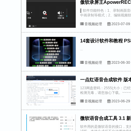
傲软录屏王ApowerRECP
▌软件功能特色：1、录制画面
中画录制等模式；2、编辑视频
且实现一键截图；3、转换格式既
音视频处理
2023-07-09
...
音视频处理
2023-06-30
一点红语音合成软件 版本1
123网盘密码：2555|大小：
检测无毒，请您放心下载。~~~~~~~~~~
音视频处理
2023-06-29
微软语音合成工具 3.1 
软件用的是微软语音的接口，支