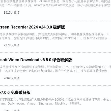
来自韩国的免费屏幕录像软件，oCam中文版是一款免费小巧的屏幕录像软件，相比起
am是一个不错的替代工具。oCam软件介绍oCam中文版是一款小巧实用的屏幕录像软
1915人阅读
en Recorder 2024 v24.0.0 破解版
支持从录像机中获取视频截图，并使用麦克风控制声音、网络摄像头捕捉面部表等；2
内部声音，也能选择录制的日期和时间，设置捕获时间限制；3、抓取单流支持捕获一
幕和音频，轻松录制想...
2378人阅读
t Video Download v6.5.0 绿色破解版
以从超过百余个视频网站下载资源，还可抓取HTTPS、RTMP等某些加密视频；2、
址，这样可以为您节约更多的精力与时间，提升办公效率；3、操作简单可通过复制、
载...
2062人阅读
v7.0.0 免费破解版
大的视频下载工具，可以帮助广大用户轻松地对1000多个流媒体网站视频进行下载，例如
ram、Dailymotion、Vimeo、Einthusan、NicoNico、哔哩哔...
3361人阅读