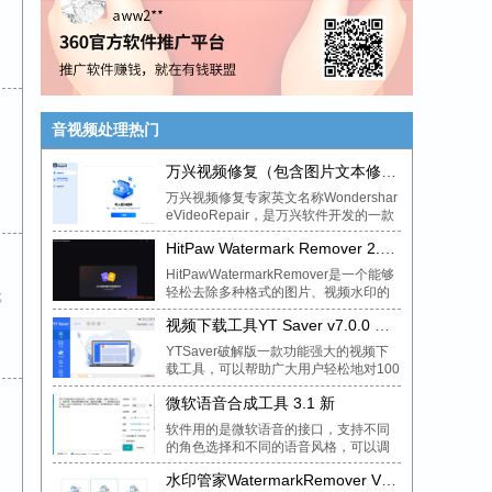
音视频处理热门
、
万兴视频修复（包含图片文本修复）Wondershare_Repairit_v6.0.7.15_x64
万兴视频修复专家英文名称Wondershar
eVideoRepair，是万兴软件开发的一款
功能强大且实用的视频修复工...
HitPaw Watermark Remover 2.3.0.8视频图片AI去水印免费中文
HitPawWatermarkRemover是一个能够
轻松去除多种格式的图片、视频水印的
批
一个去水印小工具，图片的格式...
视频下载工具YT Saver v7.0.0 免费破解版
YTSaver破解版一款功能强大的视频下
载工具，可以帮助广大用户轻松地对100
0多个流媒体网站视频进行下载，例如...
微软语音合成工具 3.1 新
软件用的是微软语音的接口，支持不同
：
的角色选择和不同的语音风格，可以调
整语速、音高、音量3.1版本更新：支持
水印管家WatermarkRemover V1.4绿色破解版
试听，支持合成...