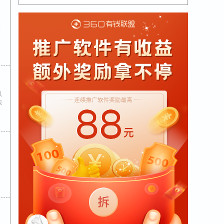
最
，
以
去