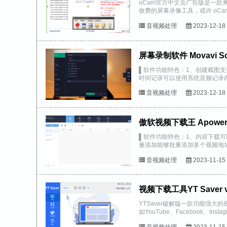
oCam官方中文去广告版是一款
收费的屏幕录像工具，或许 oC
件，具备以下特点：免...
音视频处理
2023-12-18
屏幕录制软件 Movavi Scre
▌软件功能特色：1、创建截图
时间记录可以使用系统音频记录
个单一的流，并同时或单独记录屏
音视频处理
2023-12-18
傲软视频下载王 Apowersof
▌软件功能特色：1、内容下载可
量添加能够批量添加多个视频地
粘贴视频URL到软件中，实现一键下
音视频处理
2023-11-15
视频下载工具YT Saver 
YTSaver破解版一款功能强
如YouTube、Facebook、Instag
音视频处理
2023-11-15