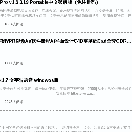
ro v1.6.3.19 Portable中文破解版（免注册码）
音画同步录制电脑桌面操作、在线会议、娱乐视频等所有活动，并提供全屏、区域、画
软件支持实时编辑视频录制画面，支持在录制后使用高级编辑功能，增加视频特效，并
可单独录制摄像头画面，...
1894人阅读
14套设计软件和教程 PS教程PR视频Ae软件课程Ai平面设计C4D零基础Cad全套CDR剪辑3Dmax
1777人阅读
.7 文字转语音 windwos版
已经过安全软件检测无毒，请您放心下载。蓝奏云下载密码：2555|大小：已经过安全软
~~~~~~~~~~~~~~~~~~~~~ 安卓版本 https://www.a...
2246人阅读
新
持不同的角色选择和不同的语音风格，可以调整语速、音高、音量3.1版本更新：支持