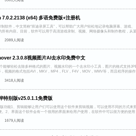
7.0.2.2138 (x64) 多语免费版+注册机
屏幕录制软件，中文简称“班迪录屏工具”，可以帮助广大用户轻松地记录电脑屏幕、游戏、
的所有内容。目前，软件可以用于高清游戏录制、视频、网络摄像头和制作教程，从
..
2089人阅读
Remover 2.3.0.8视频图片AI去水印免费中文
mover是一个能够轻松去除多种格式的图片、视频水印的一个去水印小工具，图片的格式支持JP
P等，视频的格式包括AVI，MKV，MP4，FLV，F4V，MOV，WMV等，而且程序的操作
3418人阅读
彼岸特别版v25.0.1.1免费版
1彼岸特别版功能1、剪辑能够让用户们可以使用这个软件来剪辑视频，可以使用不同的方式来
便。2、界面这个软件会有一个很用的界面来给用户使用，在软件中可以很方便的使用
辑。...
1679人阅读