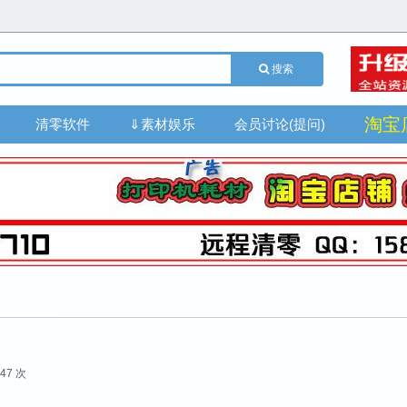
搜索
淘宝
清零软件
⇓素材娱乐
会员讨论(提问)
47 次