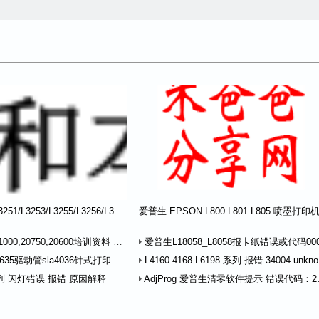
爱普生Epson L3251/L3253/L3255/L3256/L3258 闪灯报错解释
0,20750,20600培训资料 免费下载
爱普生L18058_L8058报卡纸错误或代码000025的对
驱动管sla4036针式打印的针驱动管的测试方法
L4160 4168 L6198 系列 报错 34004 unknown error 打印有时报错 034004
列 闪灯错误 报错 原因解释
AdjProg 爱普生清零软件提示 错误代码：20000010 或 20000011，21000012c 或 20000107