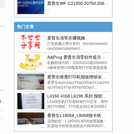
爱普生WF-C21000,20750,20600培训资料 免费下载
...
热门文章
爱普生清零步骤视频
打赏收藏点赞分享到：functionisharec
opy(){varcopyobject...
AdjProg 爱普生清零软件提示 错误代码：20000010 或 20000011，21000012c 或 20000107
机翻错误代码：20000010或2000001
1确保使用USB电缆将打印机直接连接
到计算机。注意：重置实用程序无...
爱普生喷墨打印机报故障错误代码033001维修案例解决方法
爱普生epsonxp235xp240xp241xp243
xp245xp247xp300xp302xp3...
爱普生 EPSON L800 L801 L805 喷墨打印机-致命错误代码-故障代码..H
L4160 4168 L6198 系列 报错 34004 unknown error 打印有时报错 034004
策
L4168开机打印有时候打印正常，有时
候打印报错，打印纸走到出来压纸轮1
厘米处报错，维修方法清洁分页杆油
爱普生L18058_L8058报卡纸错误或代码000025的对策
腻，上润滑...
适用机型：L18058/L8058故障现象：
机器报卡纸错误或错误代码000025，
检查打印机内部无异物/卡纸，仍然无