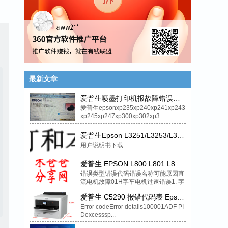
最新文章
爱普生喷墨打印机报故障错误代码033001维修案例解决方法
爱普生epsonxp235xp240xp241xp243
xp245xp247xp300xp302xp3...
爱普生Epson L3251/L3253/L3255/L3256/L3258 闪灯报错解释
用户说明书下载...
爱普生 EPSON L800 L801 L805 喷墨打印机-致命错误代码-故障代码..H
错误类型错误代码错误名称可能原因直
流电机故障01H字车电机过速错误1. 字
车光栅条、光栅传感器故障(脏污或脱
爱普生 C5290 报错代码表 Epson WorkForce Pro WF-C5290 錯誤代碼表
落...
Error codeError details100001ADF PI
Dexcesssp...