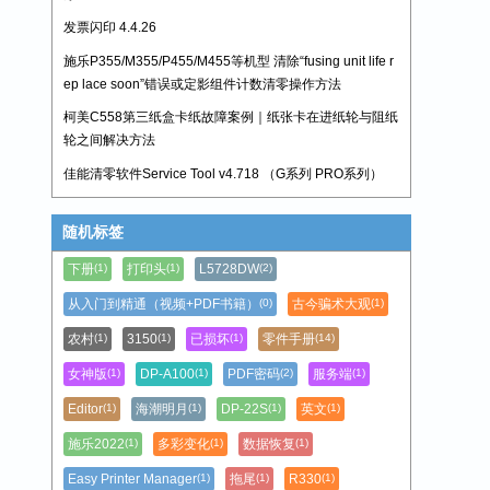
发票闪印 4.4.26
施乐P355/M355/P455/M455等机型 清除“fusing unit life r
ep lace soon”错误或定影组件计数清零操作方法
柯美C558第三纸盒卡纸故障案例｜纸张卡在进纸轮与阻纸
轮之间解决方法
佳能清零软件Service Tool v4.718 （G系列 PRO系列）
随机标签
下册
打印头
L5728DW
(1)
(1)
(2)
从入门到精通（视频+PDF书籍）
古今骗术大观
(0)
(1)
农村
3150
已损坏
零件手册
(1)
(1)
(1)
(14)
女神版
DP-A100
PDF密码
服务端
(1)
(1)
(2)
(1)
Editor
海潮明月
DP-22S
英文
(1)
(1)
(1)
(1)
施乐2022
多彩变化
数据恢复
(1)
(1)
(1)
Easy Printer Manager
拖尾
R330
(1)
(1)
(1)