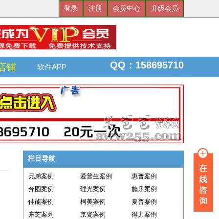
登录
注册
会员中心
升级会员
QQ：158695710
店铺
软件APP
栏目导航
兄弟案例
爱普生案例
惠普案例
奔图案例
理光案例
施乐案例
佳能案例
柯美案例
夏普案例
东芝案列
京瓷案例
得力案例