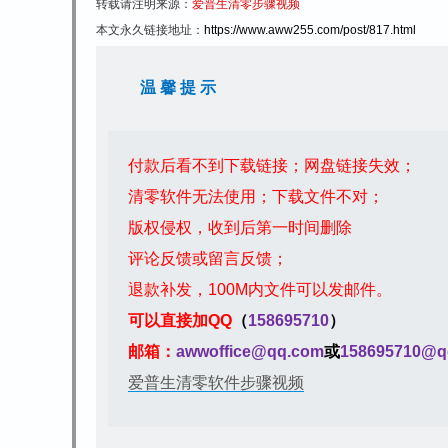
转载请注明来源：
爱普生清零步骤视频
本文永久链接地址：
https://www.aww255.com/post/817.html
温 馨 提 示
付款后看不到下载链接；网盘链接失效；
清零软件无法使用；下载文件不对；
版权侵权，收到后第一时间删除
评论反馈或留言反馈；
退款补发，100M内文件可以发邮件。
可以直接加QQ
（
158695710
）
邮箱：
awwoffice@qq.com
或
158695710@q
爱普生清零软件步骤视频